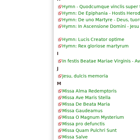
Hymn - Quodcumque vinclis super t
Hymn: De Epiphania - Hostis Hero
Hymn: De uno Martyre - Deus, tuo
Hymn: In Ascensione Domini - Jesu
Hymn: Lucis Creator optime
Hymn: Rex gloriose martyrum
I
In festis Beatae Mariae Virginis - Av
J
Jesu, dulcis memoria
M
Missa Alma Redemptoris
Missa Ave Maris Stella
Missa De Beata Maria
Missa Gaudeamus
Missa O Magnum Mysterium
Missa pro defunctis
Missa Quam Pulchri Sunt
Missa Salve