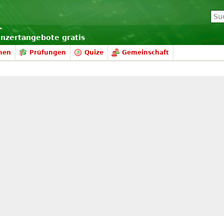
onzertangebote gratis
nen
Prüfungen
Quize
Gemeinschaft