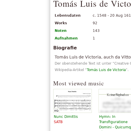
Tomás Luis de Victo
Lebensdaten
c. 1548 - 20 Aug 16
Works
92
Noten
143
Aufnahmen
1
Biografie
Tomás Luis de Victoria, auch da Vitt
Der obenstehende Text ist unter "Creati
Wikipedia-Artikel "
Tomás Luis de Victoria
".
Most viewed music
Keine Vorschau verfügbar
Nunc Dimittis
Hymn: In
SATB
Transfiguratione
Domini - Quicum