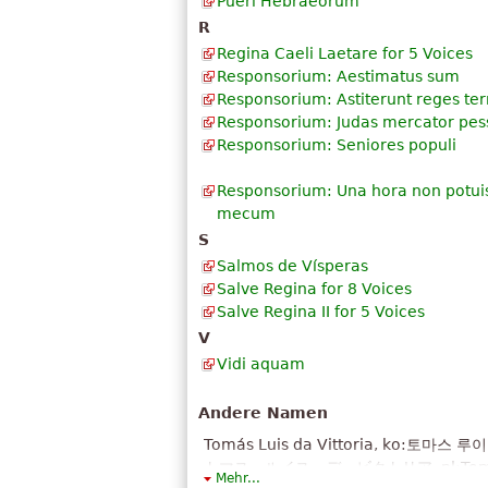
Pueri Hebraeorum
R
Regina Caeli Laetare for 5 Voices
Responsorium: Aestimatus sum
Responsorium: Astiterunt reges te
Responsorium: Judas mercator pe
Responsorium: Seniores populi
Responsorium: Una hora non potuist
mecum
S
Salmos de Vísperas
Salve Regina for 8 Voices
Salve Regina II for 5 Voices
V
Vidi aquam
Andere Namen
Tomás Luis da Vittoria, ko:토마스 루이스 데 빅토리아, he:תומס לואיס דה ויקטוריה, la
トマス・ルイス・デ・ビクトリア, pl:Tomas Lui
Mehr...