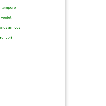
i tempore
 veniet
bonus amicus
ci tibi?