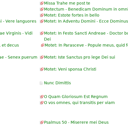
Missa Trahe me post te
Motectum - Benedicam Dominum in omn
Motet: Estote fortes in bello
i - Vere languores
Motet: In Adventu Domini - Ecce Dominus
e Virginis - Vidi
Motet: In Festo Sancti Andreae - Doctor 
Dei
, et decus
Motet: In Parasceve - Popule meus, quid fe
iae - Senex puerum
Motet: Iste Sanctus pro lege Dei sui
Motet: Veni sponsa Christi
Nunc Dimittis
O Quam Gloriosum Est Regnum
O vos omnes, qui transitis per viam
Psalmus 50 - Miserere mei Deus