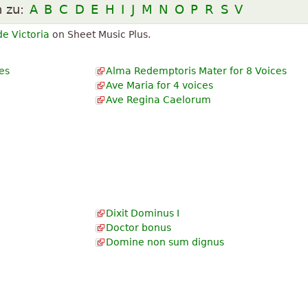
n zu:
A
B
C
D
E
H
I
J
M
N
O
P
R
S
V
de Victoria
on Sheet Music Plus.
es
Alma Redemptoris Mater for 8 Voices
Ave Maria for 4 voices
Ave Regina Caelorum
Dixit Dominus I
Doctor bonus
a
Domine non sum dignus