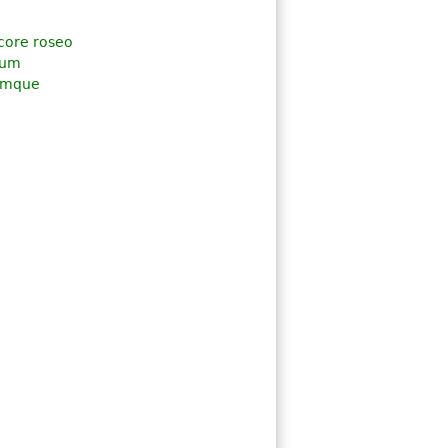
core roseo
num
cumque