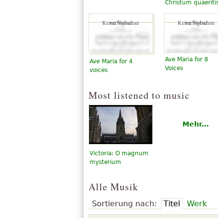
Christum quaeriti
Keine Vorschau verfügbar
Keine Vorschau verfügbar
Ave Maria for 8
Ave Maria for 4
Voices
voices
Most listened to music
Mehr...
Victoria: O magnum
mysterium
Alle Musik
Sortierung nach:
Titel
Werk