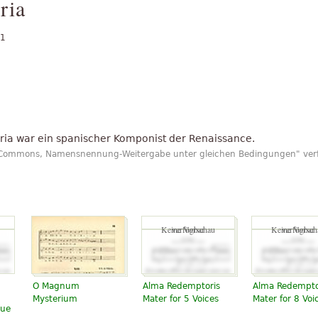
ria
11
oria war ein spanischer Komponist der Renaissance.
ve Commons, Namensnennung-Weitergabe unter gleichen Bedingungen" verf
Keine Vorschau verfügbar
Keine Vorschau verfügbar
O Magnum
Alma Redemptoris
Alma Redempto
Mysterium
Mater for 5 Voices
Mater for 8 Voi
que