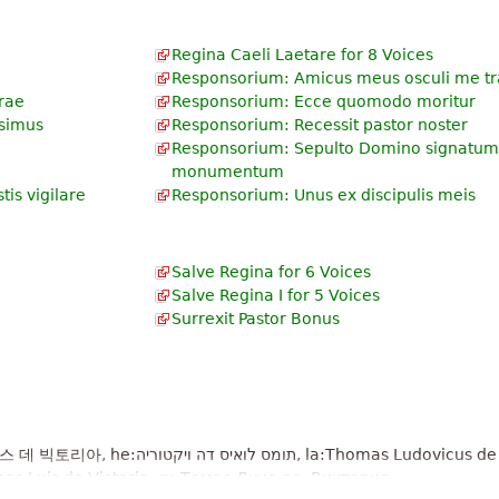
Regina Caeli Laetare for 8 Voices
Responsorium: Amicus meus osculi me tra
rrae
Responsorium: Ecce quomodo moritur
ssimus
Responsorium: Recessit pastor noster
Responsorium: Sepulto Domino signatum
monumentum
is vigilare
Responsorium: Unus ex discipulis meis
Salve Regina for 6 Voices
Salve Regina I for 5 Voices
Surrexit Pastor Bonus
:Thomas Ludovicus de Victoria, ja:
s de Victoria, ru:Томас Луис де, Виктория