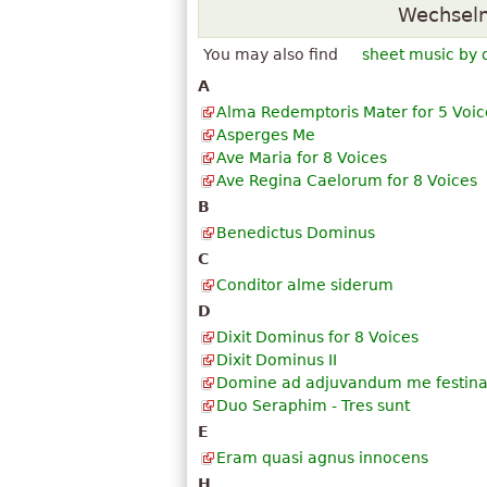
Wechsel
You may also find
sheet music by 
A
Alma Redemptoris Mater for 5 Voic
Asperges Me
Ave Maria for 8 Voices
Ave Regina Caelorum for 8 Voices
B
Benedictus Dominus
C
Conditor alme siderum
D
Dixit Dominus for 8 Voices
Dixit Dominus II
Domine ad adjuvandum me festin
Duo Seraphim - Tres sunt
E
Eram quasi agnus innocens
H