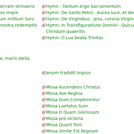
erram strinxeris
Hymn - Tantum ergo Sacramentum
des impie
Hymn: De Santo Petro - Aurea luce, et de
rum militum Sors
Hymn: De Virginibus - Jesu, corona Virgi
 nostra redemptio
Hymn: In Transfiguratione Domini - Qui
Christum quaeritis
Hymn: O Lux beata Trinitas
e, maris stella
Jesum tradidit impius
Missa Ascendens Christus
Missa Ave Regina
Missa Dum Complerentur
Missa Laetatus Sum
Missa O Quam Gloriosum
Missa pro victoria
Missa Quarti Toni
Missa Simile Est Regnum