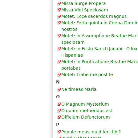
Missa Surge Propera
Missa Vidi Speciosam
Motet: Ecce sacerdos magnus
Motet: Feria quinta in Coena Domin
nostros
Motet: In Assumptione Beatae Maria
speciosam
Motet: In Festo Sancti Jacobi - O lux
Hispaniae
Motet: In Purificatione Beatae Mar
portabat
Motet: Trahe me post te
N
Ne timeas Maria
O
O Magnum Mysterium
O quam metuendus est
Officium Defunctorum
P
Popule meus, quid feci tibi?