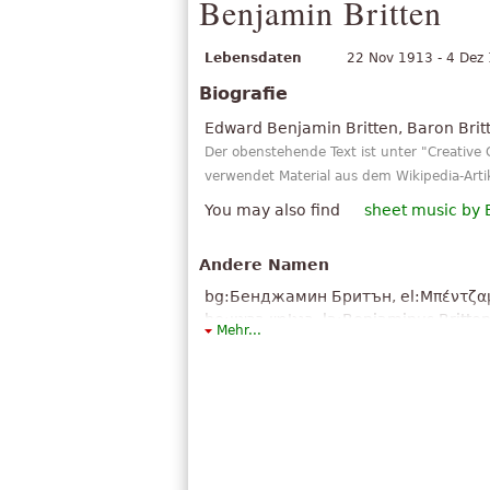
Benjamin Britten
Lebensdaten
22 Nov 1913 - 4 Dez
Biografie
Edward Benjamin Britten, Baron Britt
Der obenstehende Text ist unter "Creati
verwendet Material aus dem Wikipedia-Artik
You may also find
sheet music by B
Andere Namen
bg:Бенджамин Бритън, el:Μπέντζαμιν, Μπρίτεν, fa:بنجامین بریتن, ko:벤
he:בנג'מין בריטן, la:Beniaminus Britten, ja:ベンジャミン,ブリテン, ru:Бенджамин,Бриттен, sr:Едвард Бенџамин,
Mehr...
Бритн, uk:Бенджамін, Бріттен, 