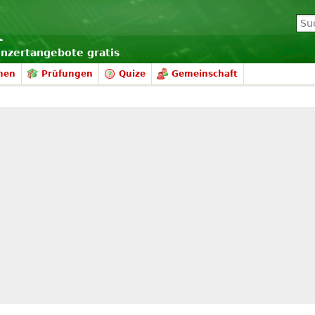
onzertangebote gratis
nen
Prüfungen
Quize
Gemeinschaft