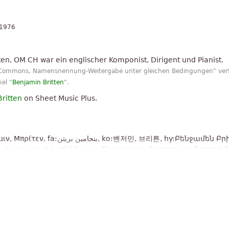
 1976
en, OM CH war ein englischer Komponist, Dirigent und Pianist.
ve Commons, Namensnennung-Weitergabe unter gleichen Bedingungen" verf
el "
Benjamin Britten
".
ritten
on Sheet Music Plus.
저민, 브리튼, hy:Բենջամեն Բրիտտեն,
zh:本杰明,布里顿