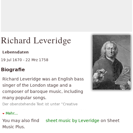
Richard Leveridge
Lebensdaten
19 Jul 1670 - 22 Mrz 1758
Biografie
Richard Leveridge was an English bass
singer of the London stage and a
composer of baroque music, including
many popular songs.
Der obenstehende Text ist unter "Creative
Commons, Namensnennung-Weitergabe unter
Mehr...
gleichen Bedingungen" verfügbar. Er
You may also find
sheet music by Leveridge
on Sheet
verwendet Material aus dem Wikipedia-Artikel
Music Plus.
"
Richard Leveridge
".