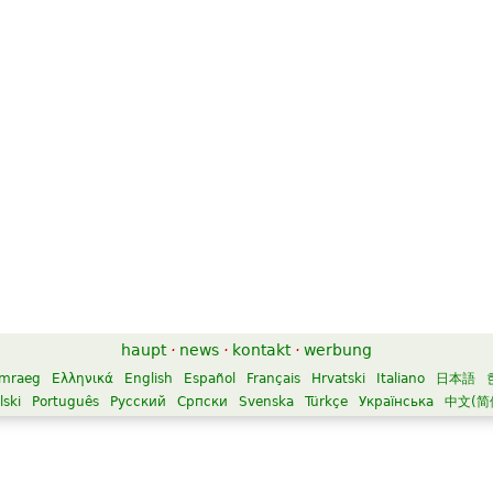
haupt
·
news
·
kontakt
·
werbung
mraeg
Ελληνικά
English
Español
Français
Hrvatski
Italiano
日本語
lski
Português
Русский
Српски
Svenska
Türkçe
Українська
中文(简