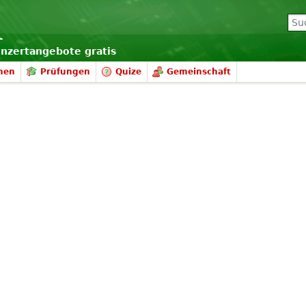
onzertangebote gratis
nen
Prüfungen
Quize
Gemeinschaft