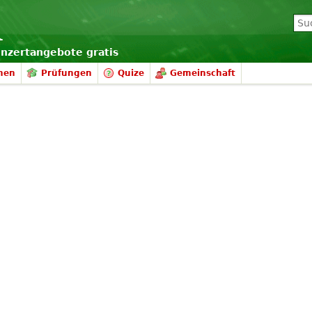
onzertangebote gratis
nen
Prüfungen
Quize
Gemeinschaft