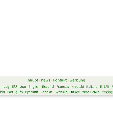
haupt
·
news
·
kontakt
·
werbung
mraeg
Ελληνικά
English
Español
Français
Hrvatski
Italiano
日本語
lski
Português
Русский
Српски
Svenska
Türkçe
Українська
中文(简