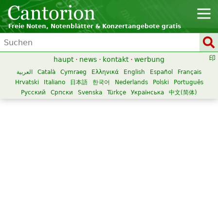
Freie Noten, Notenblätter & Konzertangebote gratis
haupt
·
news
·
kontakt
·
werbung
العربية
Català
Cymraeg
Ελληνικά
English
Español
Français
Hrvatski
Italiano
日本語
한국어
Nederlands
Polski
Português
Русский
Српски
Svenska
Türkçe
Українська
中文(简体)