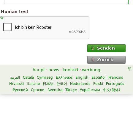
Human test
Senden
Zurück
haupt
·
news
·
kontakt
·
werbung
العربية
Català
Cymraeg
Ελληνικά
English
Español
Français
Hrvatski
Italiano
日本語
한국어
Nederlands
Polski
Português
Русский
Српски
Svenska
Türkçe
Українська
中文(简体)