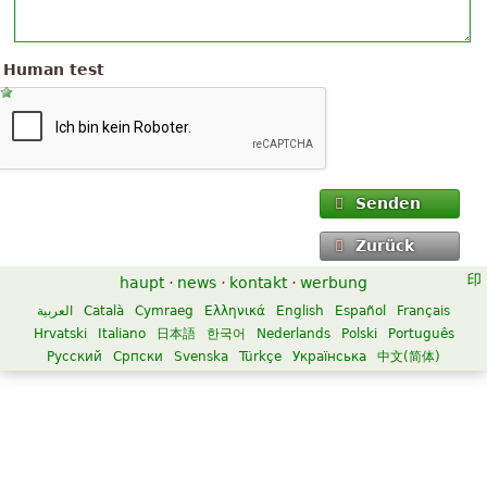
Human test
Senden
Zurück
haupt
·
news
·
kontakt
·
werbung
العربية
Català
Cymraeg
Ελληνικά
English
Español
Français
Hrvatski
Italiano
日本語
한국어
Nederlands
Polski
Português
Русский
Српски
Svenska
Türkçe
Українська
中文(简体)