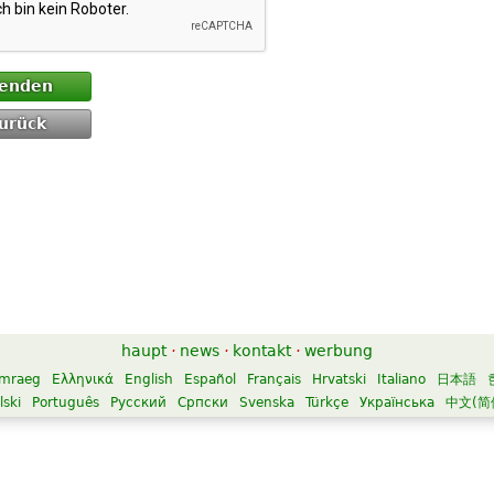
enden
urück
haupt
·
news
·
kontakt
·
werbung
mraeg
Ελληνικά
English
Español
Français
Hrvatski
Italiano
日本語
lski
Português
Русский
Српски
Svenska
Türkçe
Українська
中文(简