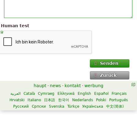
Human test
Senden
Zurück
haupt
·
news
·
kontakt
·
werbung
العربية
Català
Cymraeg
Ελληνικά
English
Español
Français
Hrvatski
Italiano
日本語
한국어
Nederlands
Polski
Português
Русский
Српски
Svenska
Türkçe
Українська
中文(简体)