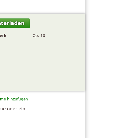
terladen
erk
Op. 10
me hinzufügen
hme oder ein