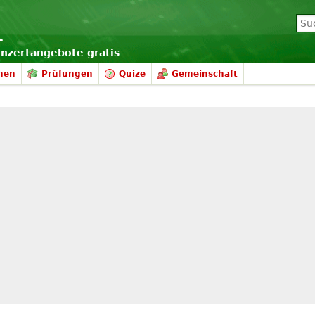
onzertangebote gratis
nen
Prüfungen
Quize
Gemeinschaft