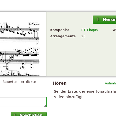
Herun
Komponist
F F Chopin
W
Arrangements
26
 Bewerten hier klicken
Hören
Aufnah
Sei der Erste, der eine Tonaufna
Video hinzufügt.
Abschicken