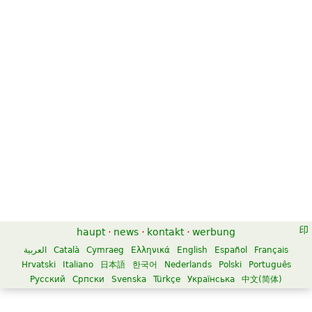
haupt
·
news
·
kontakt
·
werbung
العربية
Català
Cymraeg
Ελληνικά
English
Español
Français
Hrvatski
Italiano
日本語
한국어
Nederlands
Polski
Português
Русский
Српски
Svenska
Türkçe
Українська
中文(简体)