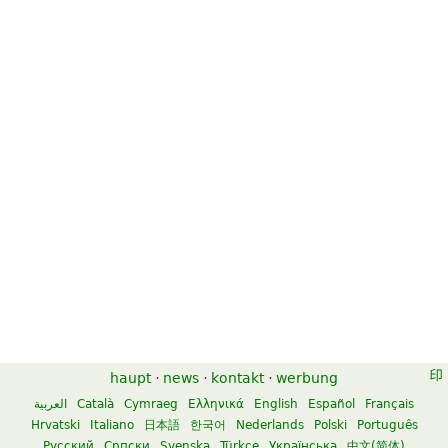
haupt
·
news
·
kontakt
·
werbung
العربية
Català
Cymraeg
Ελληνικά
English
Español
Français
Hrvatski
Italiano
日本語
한국어
Nederlands
Polski
Português
Русский
Српски
Svenska
Türkçe
Українська
中文(简体)