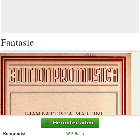
Fantasie
Herunterladen
Komponist
W F Bach