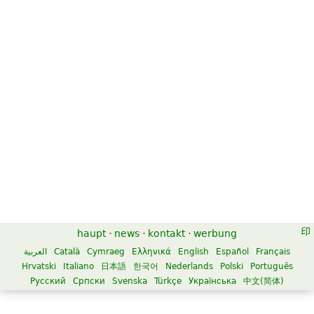
haupt
·
news
·
kontakt
·
werbung
العربية
Català
Cymraeg
Ελληνικά
English
Español
Français
Hrvatski
Italiano
日本語
한국어
Nederlands
Polski
Português
Русский
Српски
Svenska
Türkçe
Українська
中文(简体)