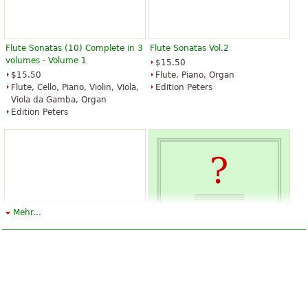
Flute Sonatas (10) Complete in 3
Flute Sonatas Vol.2
volumes - Volume 1
$15.50
$15.50
Flute, Piano, Organ
Flute, Cello, Piano, Violin, Viola,
Edition Peters
Viola da Gamba, Organ
Edition Peters
Flute Sonatas (10) Complete in 3
Flute Sonatas (10) Complete in 3
Mehr...
volumes - Volume 2
volumes - Volume 3
$16.95
$16.95
Flute, Cello, Piano, Violin, Viola,
Flute, Alto Recorder, Piano,
Viola da Gamba, Organ
Organ, Cello
Edition Peters
Edition Peters