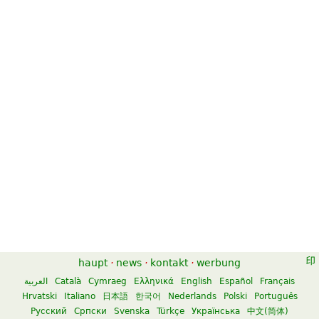
Flute Sonatas Vol.1
$17.95
Flute, Piano, Organ
Edition Peters
haupt
·
news
·
kontakt
·
werbung
العربية
Català
Cymraeg
Ελληνικά
English
Español
Français
Hrvatski
Italiano
日本語
한국어
Nederlands
Polski
Português
Русский
Српски
Svenska
Türkçe
Українська
中文(简体)