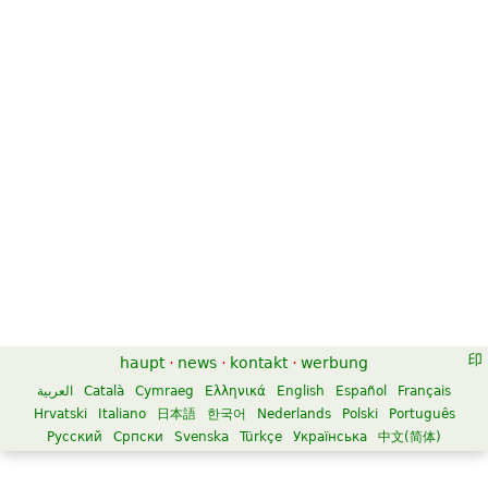
haupt
·
news
·
kontakt
·
werbung
العربية
Català
Cymraeg
Ελληνικά
English
Español
Français
Hrvatski
Italiano
日本語
한국어
Nederlands
Polski
Português
Русский
Српски
Svenska
Türkçe
Українська
中文(简体)