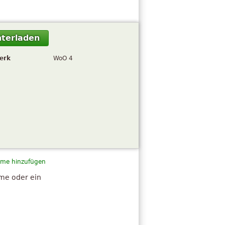
terladen
erk
WoO 4
me hinzufügen
hme oder ein