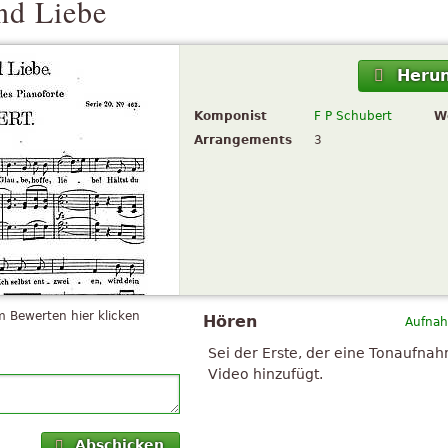
nd Liebe
Herun
Komponist
F P Schubert
W
Arrangements
3
 Bewerten hier klicken
Hören
Aufnah
Sei der Erste, der eine Tonaufna
Video hinzufügt.
Abschicken