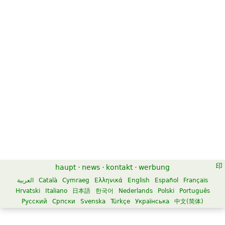
haupt
·
news
·
kontakt
·
werbung
العربية
Català
Cymraeg
Ελληνικά
English
Español
Français
Hrvatski
Italiano
日本語
한국어
Nederlands
Polski
Português
Русский
Српски
Svenska
Türkçe
Українська
中文(简体)