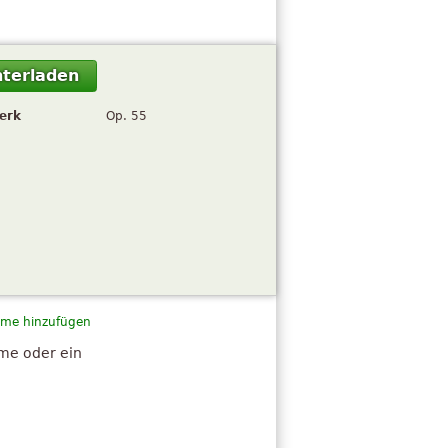
terladen
erk
Op. 55
me hinzufügen
hme oder ein