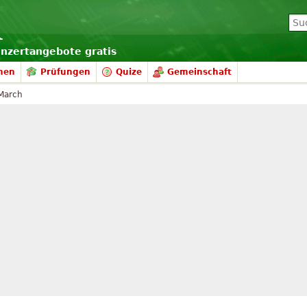
onzertangebote gratis
nen
Prüfungen
Quize
Gemeinschaft
March