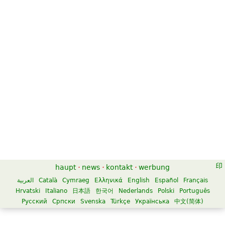
haupt
·
news
·
kontakt
·
werbung
العربية
Català
Cymraeg
Ελληνικά
English
Español
Français
Hrvatski
Italiano
日本語
한국어
Nederlands
Polski
Português
Русский
Српски
Svenska
Türkçe
Українська
中文(简体)