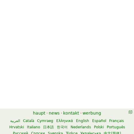
haupt
·
news
·
kontakt
·
werbung
العربية
Català
Cymraeg
Ελληνικά
English
Español
Français
Hrvatski
Italiano
日本語
한국어
Nederlands
Polski
Português
Русский
Српски
Svenska
Türkçe
Українська
中文(简体)