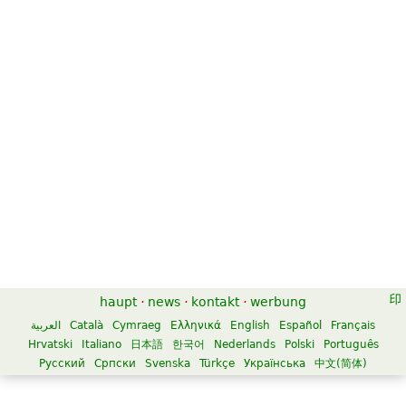
haupt
·
news
·
kontakt
·
werbung
العربية
Català
Cymraeg
Ελληνικά
English
Español
Français
Hrvatski
Italiano
日本語
한국어
Nederlands
Polski
Português
Русский
Српски
Svenska
Türkçe
Українська
中文(简体)