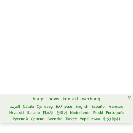
haupt
·
news
·
kontakt
·
werbung
العربية
Català
Cymraeg
Ελληνικά
English
Español
Français
Hrvatski
Italiano
日本語
한국어
Nederlands
Polski
Português
Русский
Српски
Svenska
Türkçe
Українська
中文(简体)