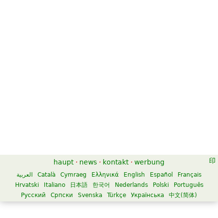
haupt
·
news
·
kontakt
·
werbung
العربية
Català
Cymraeg
Ελληνικά
English
Español
Français
Hrvatski
Italiano
日本語
한국어
Nederlands
Polski
Português
Русский
Српски
Svenska
Türkçe
Українська
中文(简体)