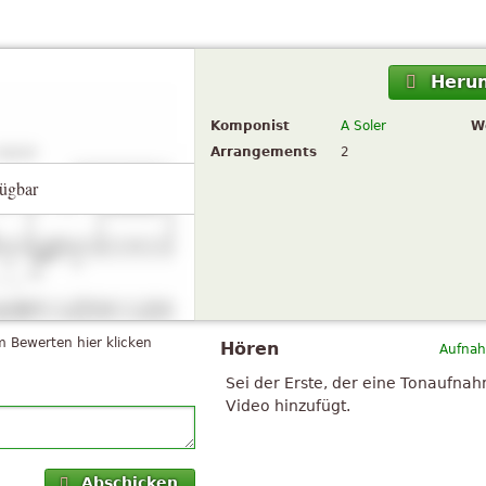
Herun
Komponist
A Soler
W
Arrangements
2
ügbar
 Bewerten hier klicken
Hören
Aufnah
Sei der Erste, der eine Tonaufna
Video hinzufügt.
Abschicken