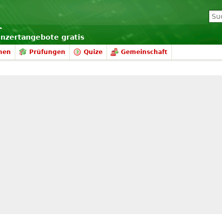
onzertangebote gratis
nen
Prüfungen
Quize
Gemeinschaft