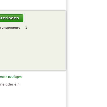
terladen
rrangements
1
me hinzufügen
hme oder ein