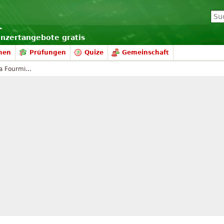
onzertangebote gratis
nen
Prüfungen
Quize
Gemeinschaft
la Fourmi...