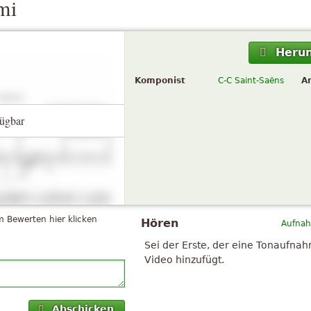
mi
Herun
Komponist
C-C Saint-Saëns
A
ügbar
 Bewerten hier klicken
Hören
Aufnah
Sei der Erste, der eine Tonaufna
Video hinzufügt.
Abschicken