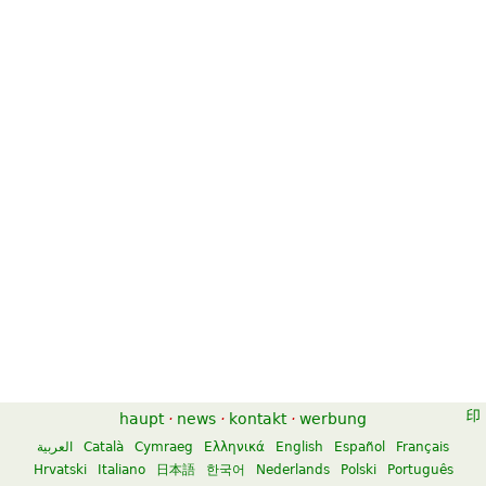
haupt
·
news
·
kontakt
·
werbung
العربية
Català
Cymraeg
Ελληνικά
English
Español
Français
Hrvatski
Italiano
日本語
한국어
Nederlands
Polski
Português