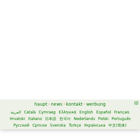
haupt
·
news
·
kontakt
·
werbung
العربية
Català
Cymraeg
Ελληνικά
English
Español
Français
Hrvatski
Italiano
日本語
한국어
Nederlands
Polski
Português
Русский
Српски
Svenska
Türkçe
Українська
中文(简体)