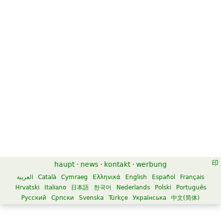
haupt
·
news
·
kontakt
·
werbung
العربية
Català
Cymraeg
Ελληνικά
English
Español
Français
Hrvatski
Italiano
日本語
한국어
Nederlands
Polski
Português
Русский
Српски
Svenska
Türkçe
Українська
中文(简体)