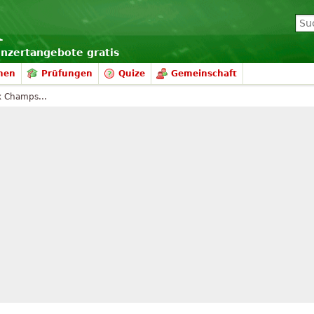
onzertangebote gratis
nen
Prüfungen
Quize
Gemeinschaft
x Champs...