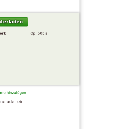
terladen
erk
Op. 50bis
me hinzufügen
hme oder ein