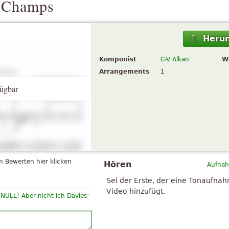
x Champs
Herun
Komponist
C-V Alkan
W
Arrangements
1
ügbar
 Bewerten hier klicken
Hören
Aufnah
Sei der Erste, der eine Tonaufna
Video hinzufügt.
“
 NULL! Aber nicht ich Davies