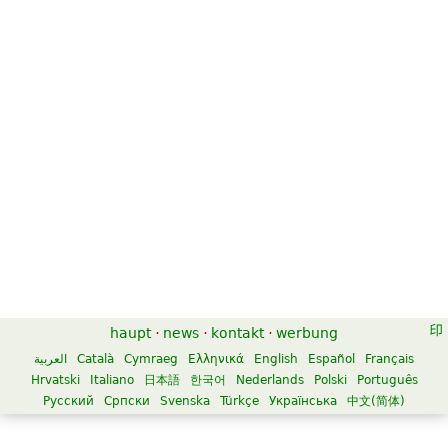
haupt
·
news
·
kontakt
·
werbung
العربية
Català
Cymraeg
Ελληνικά
English
Español
Français
Hrvatski
Italiano
日本語
한국어
Nederlands
Polski
Português
Русский
Српски
Svenska
Türkçe
Українська
中文(简体)