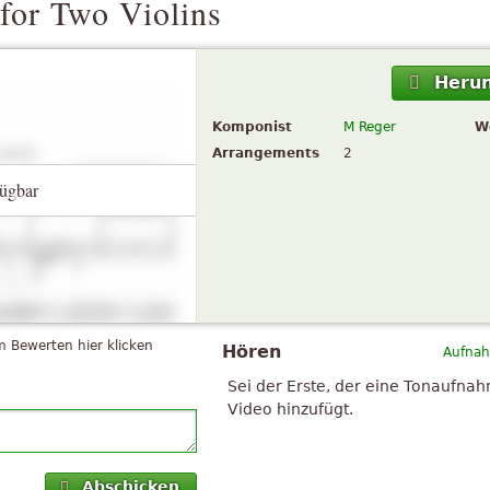
 for Two Violins
Herun
Komponist
M Reger
W
Arrangements
2
ügbar
 Bewerten hier klicken
Hören
Aufnah
Sei der Erste, der eine Tonaufna
Video hinzufügt.
Abschicken