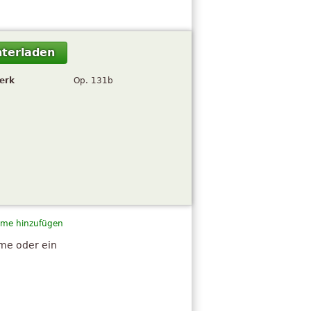
terladen
erk
Op. 131b
me hinzufügen
hme oder ein