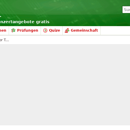
onzertangebote gratis
nen
Prüfungen
Quize
Gemeinschaft
r T...