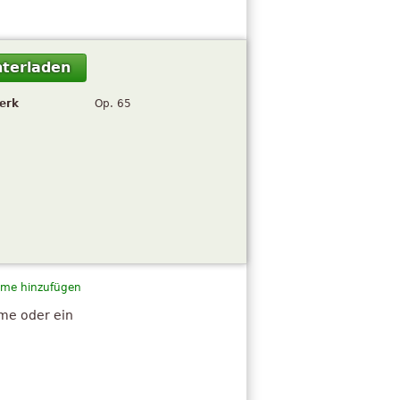
terladen
erk
Op. 65
me hinzufügen
hme oder ein