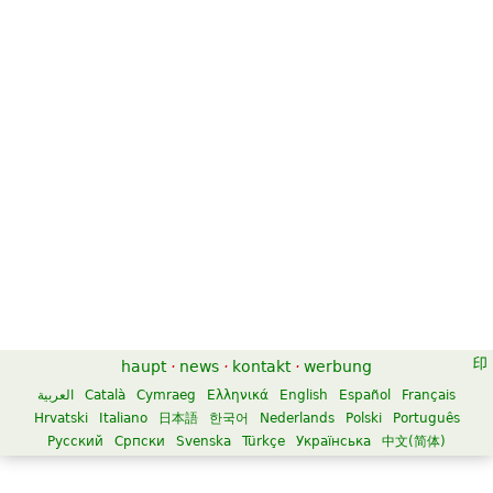
haupt
·
news
·
kontakt
·
werbung
العربية
Català
Cymraeg
Ελληνικά
English
Español
Français
Hrvatski
Italiano
日本語
한국어
Nederlands
Polski
Português
Русский
Српски
Svenska
Türkçe
Українська
中文(简体)