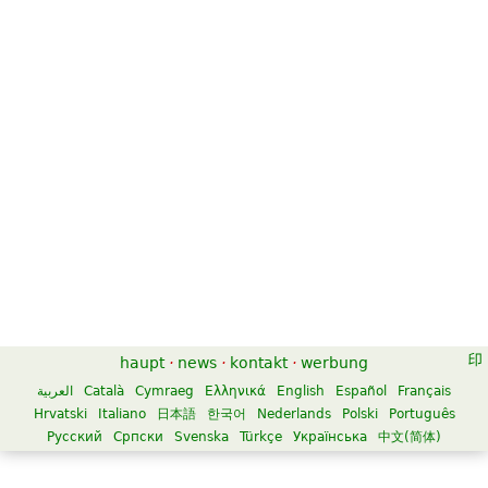
haupt
·
news
·
kontakt
·
werbung
العربية
Català
Cymraeg
Ελληνικά
English
Español
Français
Hrvatski
Italiano
日本語
한국어
Nederlands
Polski
Português
Русский
Српски
Svenska
Türkçe
Українська
中文(简体)