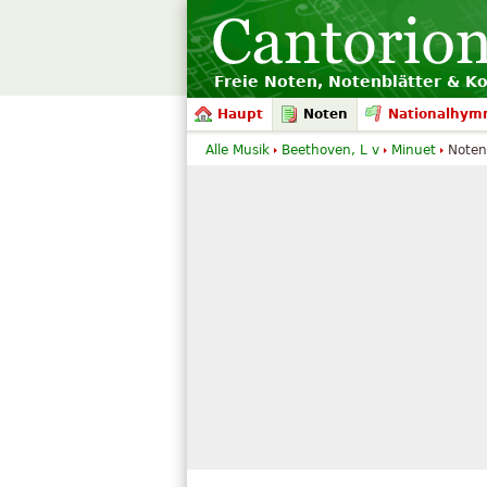
Freie Noten, Notenblätter & K
Haupt
Noten
Nationalhym
Alle Musik
Beethoven, L v
Minuet
Noten