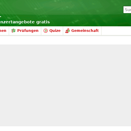
onzertangebote gratis
nen
Prüfungen
Quize
Gemeinschaft