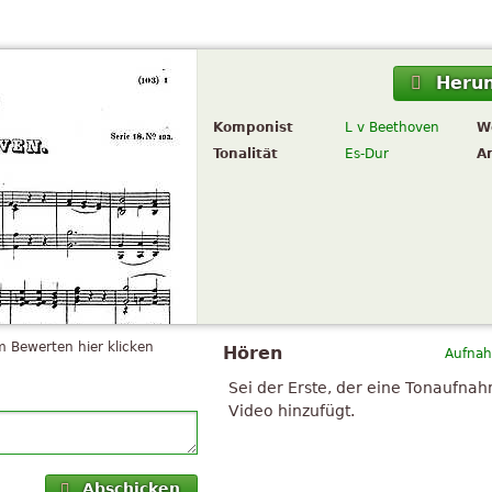
Herun
Komponist
L v Beethoven
W
Tonalität
Es-Dur
A
 Bewerten hier klicken
Hören
Aufnah
Sei der Erste, der eine Tonaufna
Video hinzufügt.
Abschicken