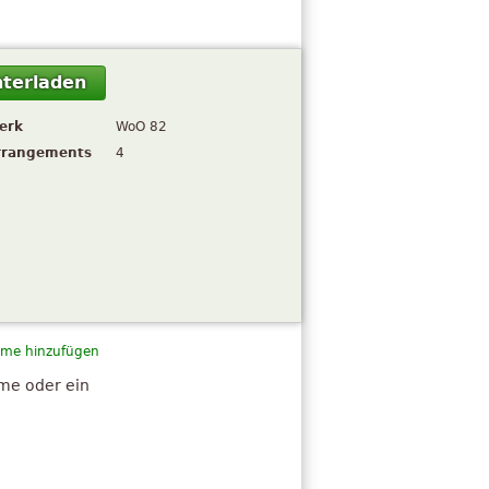
terladen
erk
WoO 82
rrangements
4
me hinzufügen
hme oder ein