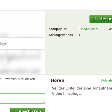
Herun
Komponist
F P Schubert
W
Arrangements
1
ügbar
 Bewerten hier klicken
Hören
Aufnah
Sei der Erste, der eine Tonaufna
Video hinzufügt.
Abschicken