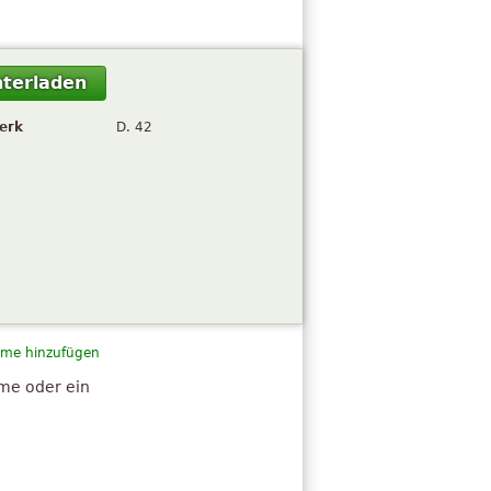
terladen
erk
D. 42
me hinzufügen
hme oder ein