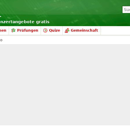
onzertangebote gratis
nen
Prüfungen
Quize
Gemeinschaft
to