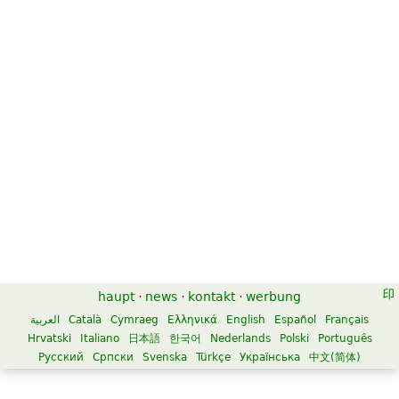
haupt
·
news
·
kontakt
·
werbung
العربية
Català
Cymraeg
Ελληνικά
English
Español
Français
Hrvatski
Italiano
日本語
한국어
Nederlands
Polski
Português
Русский
Српски
Svenska
Türkçe
Українська
中文(简体)