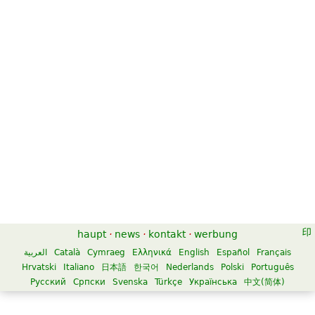
haupt
·
news
·
kontakt
·
werbung
العربية
Català
Cymraeg
Ελληνικά
English
Español
Français
Hrvatski
Italiano
日本語
한국어
Nederlands
Polski
Português
Русский
Српски
Svenska
Türkçe
Українська
中文(简体)