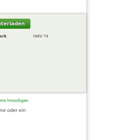
terladen
erk
HWV 74
me hinzufügen
hme oder ein