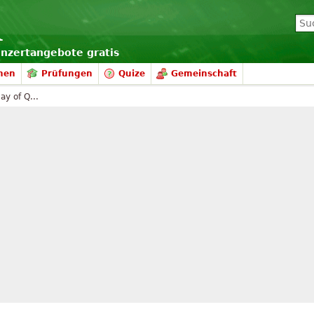
onzertangebote gratis
nen
Prüfungen
Quize
Gemeinschaft
ay of Q...