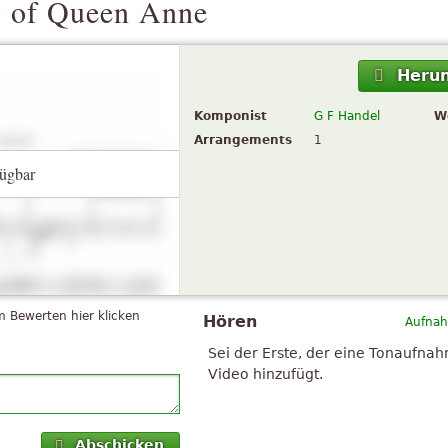
y of Queen Anne
Herun
Komponist
G F Handel
W
Arrangements
1
ügbar
 Bewerten hier klicken
Hören
Aufnah
Sei der Erste, der eine Tonaufna
Video hinzufügt.
Abschicken