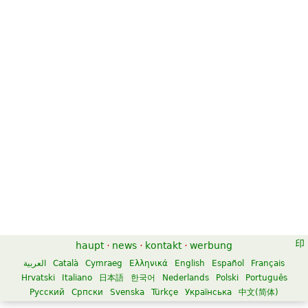
haupt
·
news
·
kontakt
·
werbung
العربية
Català
Cymraeg
Ελληνικά
English
Español
Français
Hrvatski
Italiano
日本語
한국어
Nederlands
Polski
Português
Русский
Српски
Svenska
Türkçe
Українська
中文(简体)