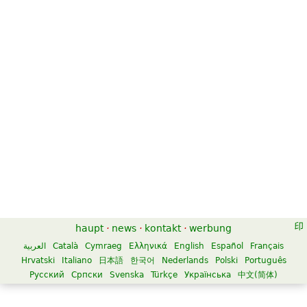
haupt
·
news
·
kontakt
·
werbung
العربية
Català
Cymraeg
Ελληνικά
English
Español
Français
Hrvatski
Italiano
日本語
한국어
Nederlands
Polski
Português
Русский
Српски
Svenska
Türkçe
Українська
中文(简体)