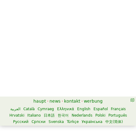
haupt
·
news
·
kontakt
·
werbung
العربية
Català
Cymraeg
Ελληνικά
English
Español
Français
Hrvatski
Italiano
日本語
한국어
Nederlands
Polski
Português
Русский
Српски
Svenska
Türkçe
Українська
中文(简体)