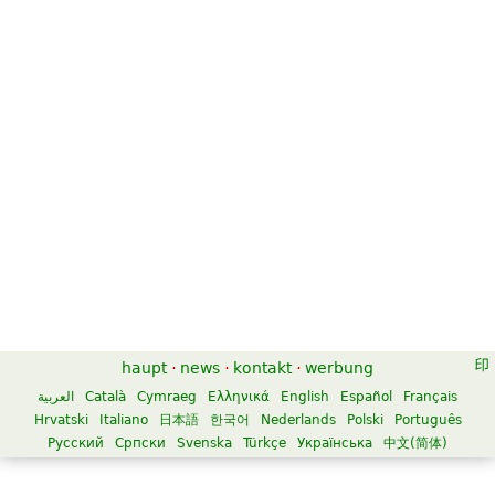
haupt
·
news
·
kontakt
·
werbung
العربية
Català
Cymraeg
Ελληνικά
English
Español
Français
Hrvatski
Italiano
日本語
한국어
Nederlands
Polski
Português
Русский
Српски
Svenska
Türkçe
Українська
中文(简体)