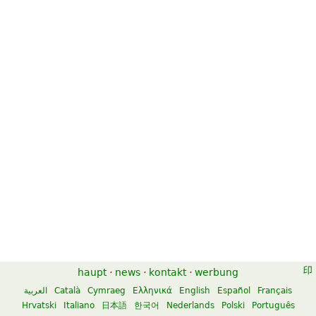
haupt
·
news
·
kontakt
·
werbung
العربية
Català
Cymraeg
Ελληνικά
English
Español
Français
Hrvatski
Italiano
日本語
한국어
Nederlands
Polski
Português