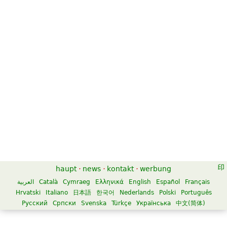
haupt
·
news
·
kontakt
·
werbung
العربية
Català
Cymraeg
Ελληνικά
English
Español
Français
Hrvatski
Italiano
日本語
한국어
Nederlands
Polski
Português
Русский
Српски
Svenska
Türkçe
Українська
中文(简体)