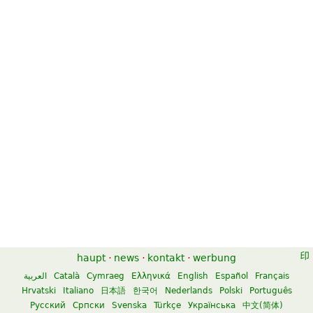
Piano Sonatas - Book 2
Piano Sonatas, Volume 1
$18.99
$23.00
Piano Solo
Piano Solo
G. Schirmer
Edition Peters
haupt
·
news
·
kontakt
·
werbung
العربية
Català
Cymraeg
Ελληνικά
English
Español
Français
Hrvatski
Italiano
日本語
한국어
Nederlands
Polski
Português
Русский
Српски
Svenska
Türkçe
Українська
中文(简体)