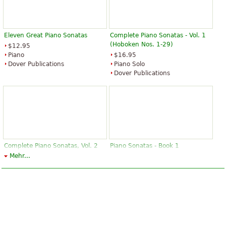
Eleven Great Piano Sonatas
Complete Piano Sonatas - Vol. 1
(Hoboken Nos. 1-29)
$12.95
Piano
$16.95
Dover Publications
Piano Solo
Dover Publications
Complete Piano Sonatas, Vol. 2
Piano Sonatas - Book 1
Mehr...
$17.95
$17.99
Piano Solo
Piano Solo
Dover Publications
G. Schirmer