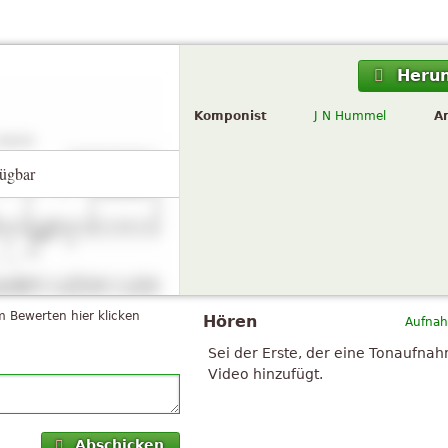
Herun
Komponist
J N Hummel
A
ügbar
 Bewerten hier klicken
Hören
Aufnah
Sei der Erste, der eine Tonaufna
Video hinzufügt.
Abschicken