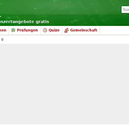
onzertangebote gratis
nen
Prüfungen
Quize
Gemeinschaft
 9