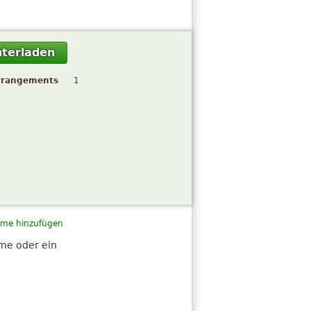
terladen
rrangements
1
me hinzufügen
hme oder ein